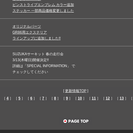
ピンストライプエンブレム カラー追加
ステッカー 一部商品価格変更しました
オリジナルパーツ
GR86用エクステリア
ラインアップに追加しました!!
SUZUKAサーキット 春の走行会
3/13(木曜日)開催決定!!
詳細は「SPECIAL INFORMATION」 で
チェックしてください
[
更新情報TOP
]
 ［
4
］ ［
5
］ ［
6
］ ［
7
］ ［
8
］ ［
9
］ ［
10
］ ［
11
］ ［
12
］ ［
13
］ 