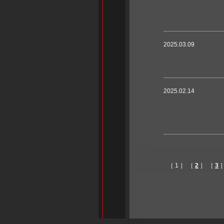
2025.03.09
2025.02.14
［ 1 ］ ［
2
］ ［
3
］