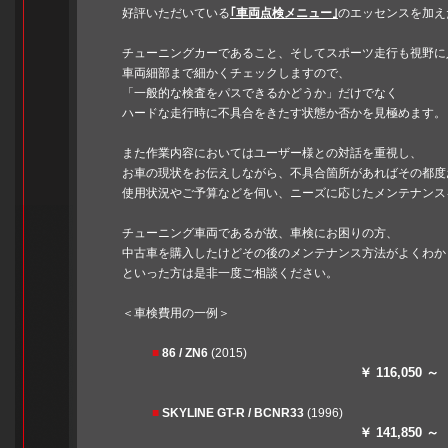
好評いただいている
｢車両点検メニュー｣
のエッセンスを加え
チューニングカーであること、そしてスポーツ走行も視野に
車両細部まで細かくチェックしますので、
「一般的な検査をパスできるかどうか」だけでなく
ハードな走行時に不具合をきたす状態か否かを見極めます。
また作業内容においてはユーザー様との対話を重視し、
お車の現状をお伝えしながら、不具合箇所があればその都度
使用状況やご予算などを伺い、ニーズに応じたメンテナンス
チューニング車両であるが故、車検にお困りの方、
中古車を購入したけどその後のメンテナンス方法がよくわか
といった方は是非一度ご相談ください。
＜車検費用の一例＞
■
86 / ZN6
(2015)
￥ 116,050 ～
■
SKYLINE GT-R / BCNR33
(1996)
￥ 141,850 ～