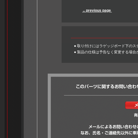
←previous page
KTT
● 取り付けにはラゲッジボード下のス
● 製品の仕様は予告なく変更する場合
商