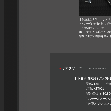
本体重量は1.8kg。サス
アッパー取り付け部に補
トを追加することで、
ボディに掛かる応力を分
率的にボディ剛性を高め
リアタワーバー
■
Rear tower bar
【 トヨタ GR86 / スバル 
型式: Z#8 年式: 2021
品番: KTT011
税込価格 ￥ 30,800 <本体
* スチールオーバルシ
* 純正オプション スペア