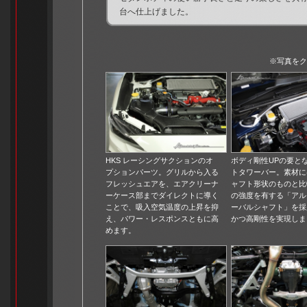
台へ仕上げました。
※写真をク
HKS レーシングサクションのオ
ボディ剛性UPの要と
プションパーツ。グリルから入る
トタワーバー。素材に
フレッシュエアを、エアクリーナ
ャフト形状のものと比
ーケース部までダイレクトに導く
の強度を有する「アル
ことで、吸入空気温度の上昇を抑
ーバルシャフト」を採
え、パワー・レスポンスともに高
かつ高剛性を実現しま
めます。