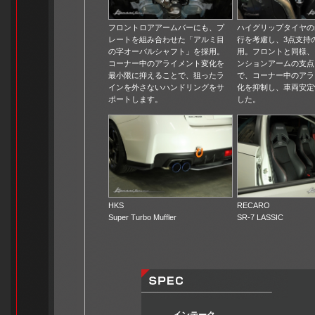
フロントロアアームバーにも、プ
ハイグリップタイヤの
レートを組み合わせた「アルミ目
行を考慮し、3点支持
の字オーバルシャフト」を採用。
用。フロントと同様、
コーナー中のアライメント変化を
ンションアームの支点
最小限に抑えることで、狙ったラ
で、コーナー中のアラ
インを外さないハンドリングをサ
化を抑制し、車両安定
ポートします。
した。
HKS
RECARO
Super Turbo Muffler
SR-7 LASSIC