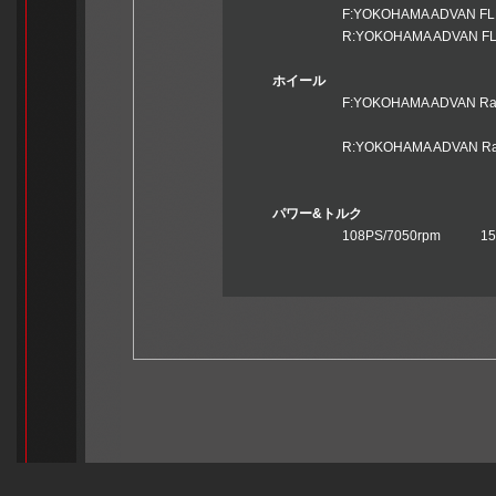
F:YOKOHAMA ADVAN FLEVA V
R:YOKOHAMA ADVAN FLEVA 
ホイール
F:YOKOHAMA ADVAN Racing T
Umber Blonze M
R:YOKOHAMA ADVAN Racing T
Umber Blonze M
パワー&トルク
108PS/7050rpm 15.1kg-