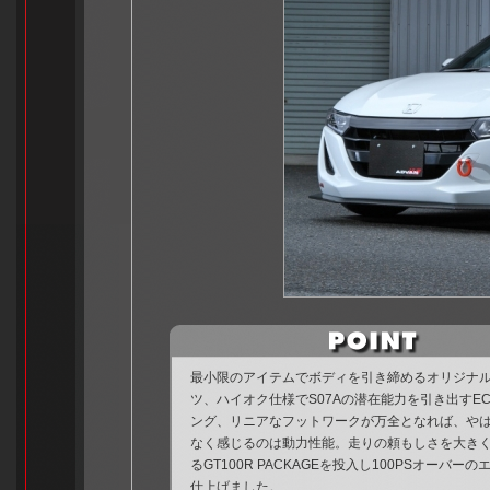
最小限のアイテムでボディを引き締めるオリジナ
ツ、ハイオク仕様でS07Aの潜在能力を引き出すE
ング、リニアなフットワークが万全となれば、や
なく感じるのは動力性能。走りの頼もしさを大き
るGT100R PACKAGEを投入し100PSオーバー
仕上げました。