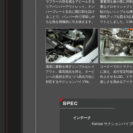
マフラーの存在感をアピールする
重量増を最小限に抑制
リアバンパーアウトレット。ナン
量なクロモリシャフト
バープレート左右に開口部を設け
駄のないシンプルな構
ることで、バンパー内で滞留しが
剛性アップを図る3点
ちな熱を積極的に引き抜きます。
ウトとしました。1.96
適度に脈動を残すシンプルなレイ
コーナーでのトラクシ
アウト。吸気抵抗を抑え、タービ
に加え、走行安定性能
ンへの負担を抑えつつ高出力化に
向上させるLSD。ド
対応するサクションパイプKit。
楽しさを高めるアイテ
インテーク
Kansai サクションパイプKit