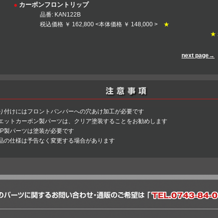
●
カーボンフロントリップ
番: KAN122B
価格 ￥ 162,800 <本体価格 ￥ 148,000 >
★
★
KTZ
next page→
KAN
取り付けにはフロントバンパーへの穴あけ加工が必要です
ウエットカーボン製パーツは、クリア塗装することをお勧めします
FRP製パーツは塗装が必要です
製品の仕様は予告なく変更する場合があります