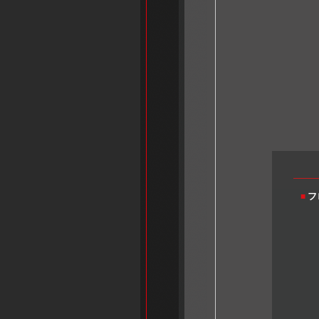
フ
■
型式
税込