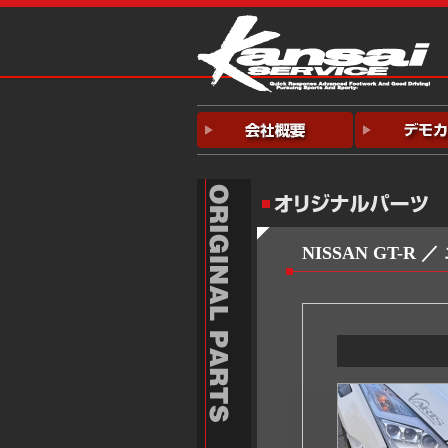
NISSAN GT-R
／ 