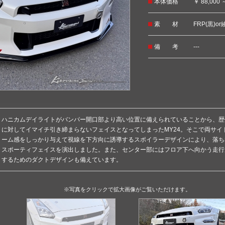
本体価格
￥ 88,000 
素材
FRP(黒)
備考
---
ハニカムデイライトがバンパー開口部より高い位置に備えられていることから、歴
に対してイマイチ引き締まらないフェイスとなってしまったMY24。そこで両サイ
ーム感をしっかり与えて視線を下方向に誘導するスポイラーデザインにより、落ち
スポーティフェイスを演出しました。また、センター部にはフロア下へ向かう走行
するためのダクトデザインも備えています。
※写真をクリックで拡大画像がご覧いただけます。