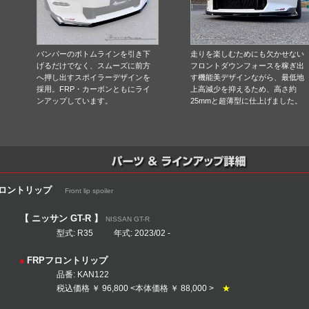
バンパーのボトムラインを引き下
走りを楽しむためにも欠かせない
げるだけでなく、スムーズに前方
フロントダウンフォースを稼ぎ出
へ押し出すスポイラーデザインを
す機能美デザインながら、最低地
採用。FRP・カーボンともにライ
上高減少を抑えるため、高さ約
ンアップしています。
25mmと超薄型に仕上げました。
ロントリップ
Front lip spoiler
【 ニッサン GT-R 】
NISSAN GT-R
: R35 年式: 2023/02 -
●
FRPフロントリップ
品番: KAN122
価格 ￥ 96,800 <本体価格 ￥ 88,000 >
★