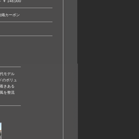
～ ￥ 148,000
or綾織カーボン
代モデル
ドのボリュ
着きある
風を整流