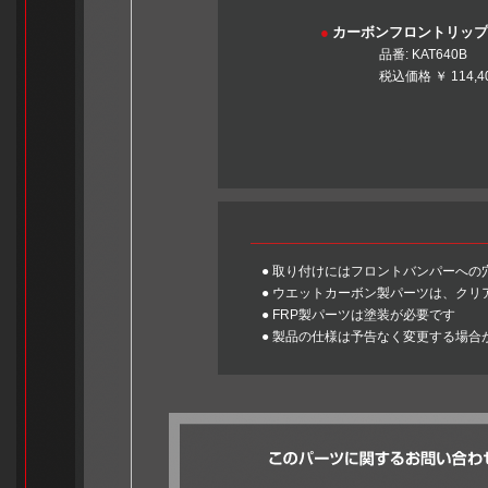
●
カーボンフロントリップ
品番: KAT6
税込価格 ￥ 114,400 <本体
KAT
● 取り付けにはフロントバンパーへの
● ウエットカーボン製パーツは、ク
● FRP製パーツは塗装が必要です
● 製品の仕様は予告なく変更する場合