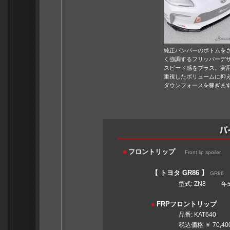
純正バンパーのボトムを
く強調するフリッパーデ
スピード感をプラス。実
重視したボリュームに抑
ダウンフォースを稼ぎま
フロントリップ
■
Front lip spoiler
【 トヨタ GR86 】
GR86
型式: ZN8 年式: 2021
●
FRPフロントリップ
品番: KAT
税込価格 ￥ 70,400 <本体